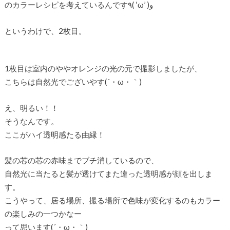
のカラーレシピを考えているんです٩( ‘ω’ )و
というわけで、2枚目。
1枚目は室内のややオレンジの光の元で撮影しましたが、
こちらは自然光でございやす(´・ω・｀)
え、明るい！！
そうなんです。
ここがハイ透明感たる由縁！
髪の芯の芯の赤味までブチ消しているので、
自然光に当たると髪が透けてまた違った透明感が顔を出しま
す。
こうやって、居る場所、撮る場所で色味が変化するのもカラー
の楽しみの一つかなー
って思います(´・ω・｀)