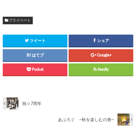
プライベート
ツイート
シェア
はてブ
Google+
Pocket
feedly
祝☆7周年
あぶろぐ ~秋を楽しむの巻~